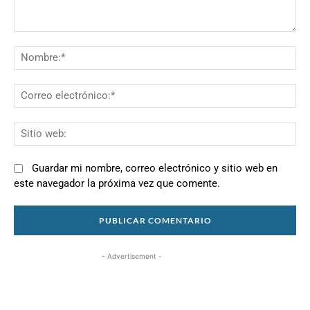
Comentario:
N
Co
el
Si
we
Guardar mi nombre, correo electrónico y sitio web en
este navegador la próxima vez que comente.
- Advertisement -