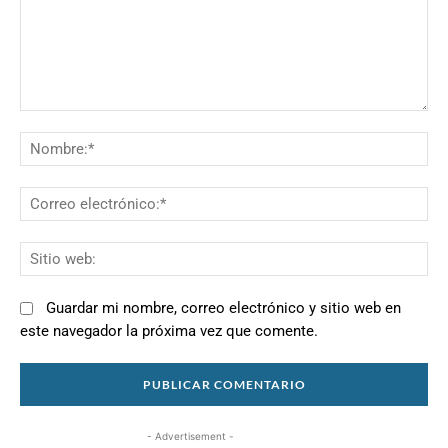
Comentario:
N
Co
el
Si
we
Guardar mi nombre, correo electrónico y sitio web en
este navegador la próxima vez que comente.
- Advertisement -