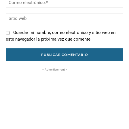
Co
el
Si
we
Guardar mi nombre, correo electrónico y sitio web en
este navegador la próxima vez que comente.
- Advertisement -