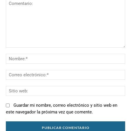
Comentario:
N
Co
el
Si
we
Guardar mi nombre, correo electrónico y sitio web en
este navegador la próxima vez que comente.