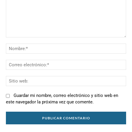
Comentario:
N
Co
el
Si
we
Guardar mi nombre, correo electrónico y sitio web en
este navegador la próxima vez que comente.