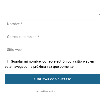
Comentario:
N
Co
el
Si
we
Guardar mi nombre, correo electrónico y sitio web en
este navegador la próxima vez que comente.
- Advertisement -