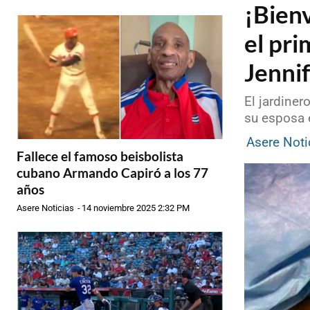
¡Bien
el pri
Jenni
El jardiner
su esposa 
Asere Noti
Fallece el famoso beisbolista
cubano Armando Capiró a los 77
años
Asere Noticias
-
14 noviembre 2025 2:32 PM