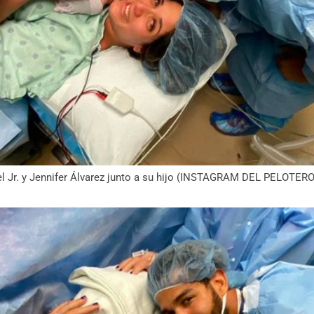
el Jr. y Jennifer Álvarez junto a su hijo (INSTAGRAM DEL PELOTERO