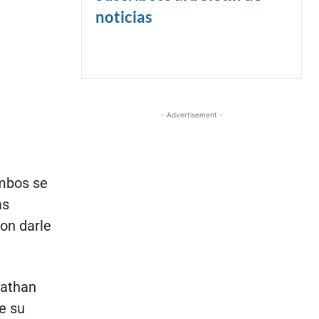
noticias
- Advertisement -
Ambos se
as
ron darle
nathan
de su