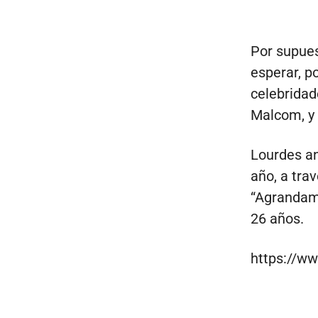
Por supues
esperar, p
celebridad
Malcom, y 
Lourdes a
año, a tra
“Agrandamo
26 años.
https://w