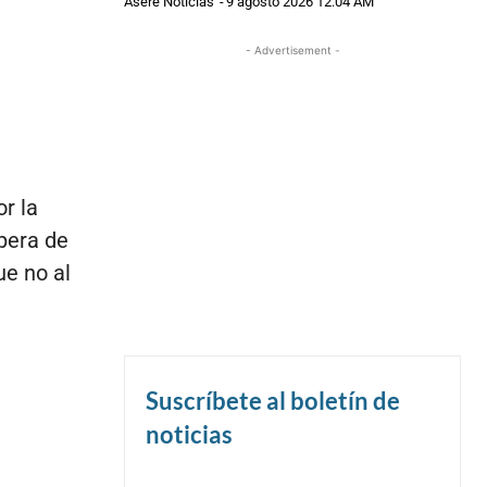
Asere Noticias
-
9 agosto 2026 12:04 AM
- Advertisement -
r la
pera de
ue no al
Suscríbete al boletín de
noticias