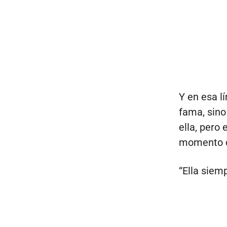
Y en esa l
fama, sino
ella, pero
momento d
“Ella siem