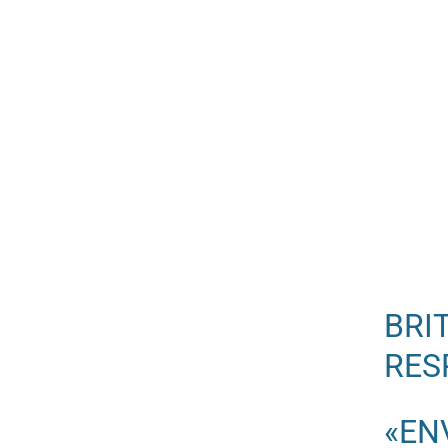
BRI
RES
«EN