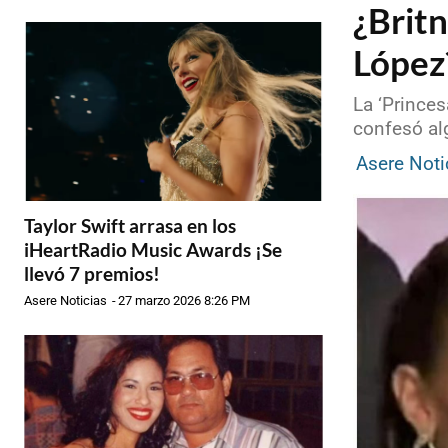
¿Britn
López?
La ‘Princes
confesó al
Asere Noti
Taylor Swift arrasa en los
iHeartRadio Music Awards ¡Se
llevó 7 premios!
Asere Noticias
-
27 marzo 2026 8:26 PM