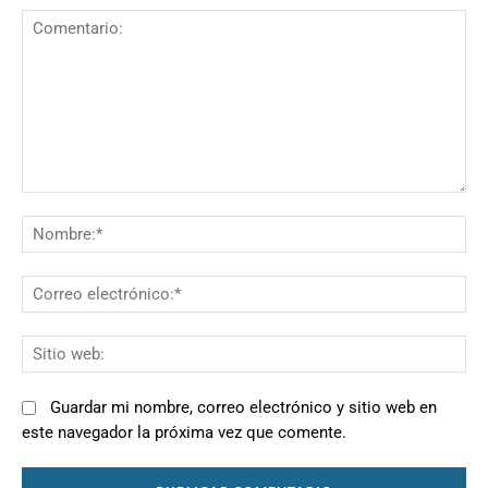
Comentario:
N
Co
el
Si
we
Guardar mi nombre, correo electrónico y sitio web en
este navegador la próxima vez que comente.