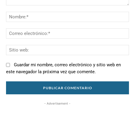
Comentario:
N
Co
el
Si
we
Guardar mi nombre, correo electrónico y sitio web en
este navegador la próxima vez que comente.
- Advertisement -