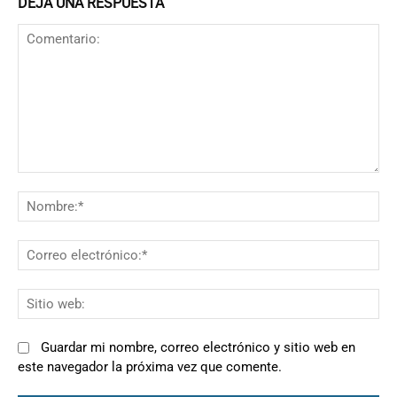
DEJA UNA RESPUESTA
Comentario:
N
Co
el
Si
we
Guardar mi nombre, correo electrónico y sitio web en
este navegador la próxima vez que comente.