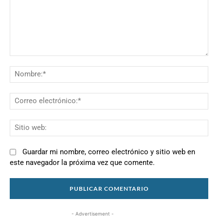
Comentario:
N
Co
el
Si
we
Guardar mi nombre, correo electrónico y sitio web en
este navegador la próxima vez que comente.
- Advertisement -