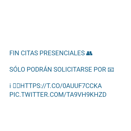
FIN CITAS PRESENCIALES 👥
SÓLO PODRÁN SOLICITARSE POR 📧
ℹ️ 👇🏻
HTTPS://T.CO/0AUUF7CCKA
PIC.TWITTER.COM/TA9VH9KHZD