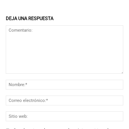
DEJA UNA RESPUESTA
Comentario:
N
Co
el
Si
we