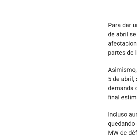
Para dar u
de abril se
afectacion
partes de l
Asimismo, 
5 de abril
demanda de
final esti
Incluso au
quedando c
MW de déf