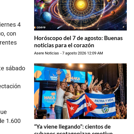
iernes 4
co, con
Horóscopo del 7 de agosto: Buenas
erentes
noticias para el corazón
Asere Noticias
-
7 agosto 2026 12:09 AM
ste sábado
ectación
gue
de 1.600
“Ya viene llegando”: cientos de
cubanos protagonizan emotivo