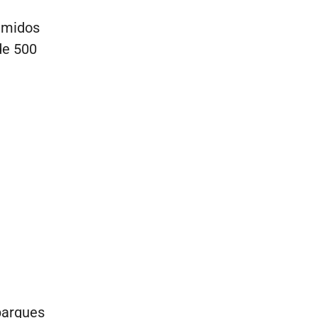
sumidos
de 500
 parques