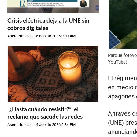
Crisis eléctrica deja a la UNE sin
cobros digitales
Asere Noticias
-
5 agosto 2026 9:00 AM
Parque fotovo
YouTube)
El régimen
en medio d
apagones d
“¿Hasta cuándo resistir?”: el
A través d
reclamo que sacude las redes
(UNE) pres
Asere Noticias
-
4 agosto 2026 2:34 PM
anunciando