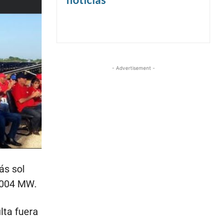
- Advertisement -
ás sol
.004 MW.
lta fuera