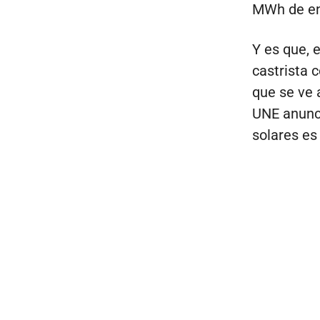
MWh de ene
Y es que, e
castrista 
que se ve 
UNE anunci
solares e