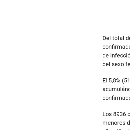
Del total 
confirmado
de infecci
del sexo f
El 5,8% (5
acumulándo
confirmado
Los 8936 c
menores de