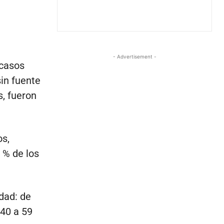
- Advertisement -
 casos
sin fuente
s, fueron
os,
 % de los
dad: de
 40 a 59