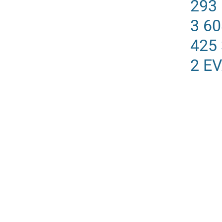
293
3 6
425
2 E