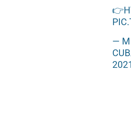
👉
H
PIC
— M
CUB
202