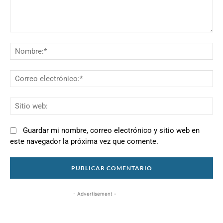
Comentario:
N
Co
el
Si
we
Guardar mi nombre, correo electrónico y sitio web en
este navegador la próxima vez que comente.
- Advertisement -