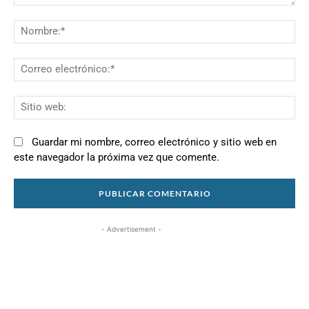
Comentario:
N
Co
el
Si
we
Guardar mi nombre, correo electrónico y sitio web en
este navegador la próxima vez que comente.
- Advertisement -