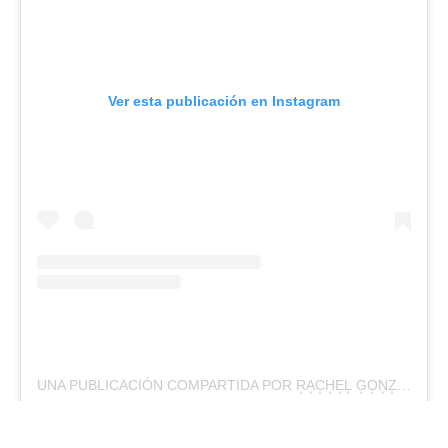
Ver esta publicación en Instagram
UNA PUBLICACIÓN COMPARTIDA POR R͙A͙C͙H͙E͙L͙ G͙O͙N͙Z͙A͙L͙E͙Z͙ (@RACHEL.CHOREOGRAPHER)