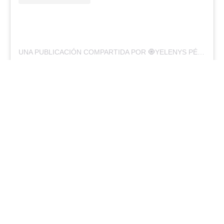
UNA PUBLICACIÓN COMPARTIDA POR 🧿YELENYS PÉREZ REYES (@YELITHA_PR)