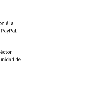
n él a
 PayPal:
Héctor
unidad de