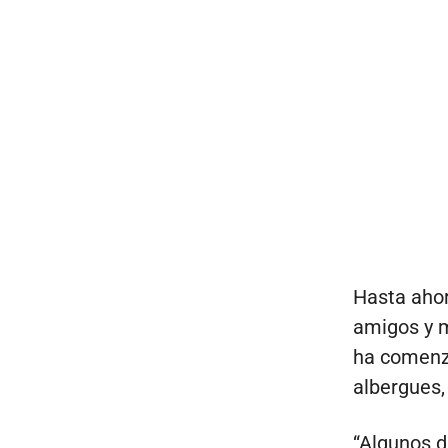
Hasta ahor
amigos y m
ha comenza
albergues,
“Algunos d