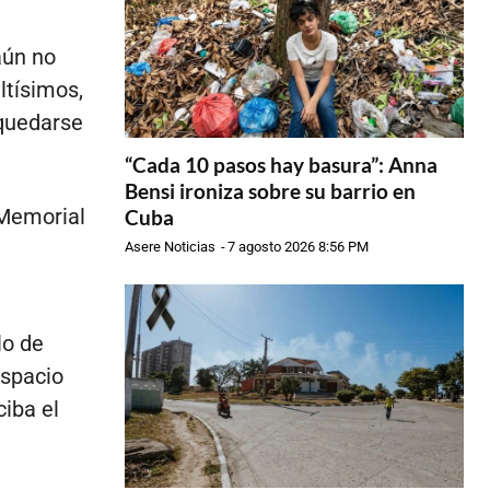
aún no
ltísimos,
 quedarse
“Cada 10 pasos hay basura”: Anna
Bensi ironiza sobre su barrio en
 Memorial
Cuba
Asere Noticias
-
7 agosto 2026 8:56 PM
lo de
espacio
iba el