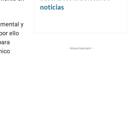
noticias
 mental y
por ello
para
- Advertisement -
mico