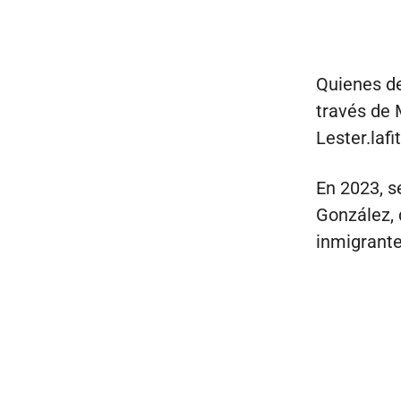
Quienes d
través de 
Lester.la
En 2023, s
González, 
inmigrantes