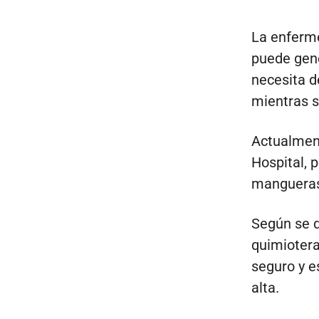
La enferme
puede gene
necesita d
mientras se
Actualment
Hospital, p
mangueras
Según se d
quimiotera
seguro y e
alta.