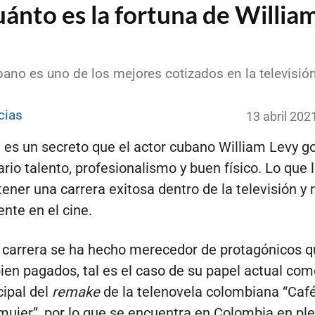
ánto es la fortuna de Willia
bano es uno de los mejores cotizados en la televisió
cias
13 abril 20
 es un secreto que el actor cubano William Levy g
ario talento, profesionalismo y buen físico. Lo que 
tener una carrera exitosa dentro de la televisión y
nte en el cine.
 carrera se ha hecho merecedor de protagónicos 
ien pagados, tal es el caso de su papel actual com
cipal del
remake
de la telenovela colombiana “Caf
ujer”, por lo que se encuentra en Colombia en pl