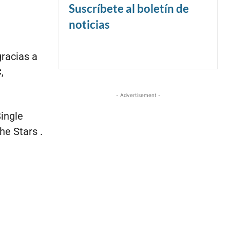
Suscríbete al boletín de
noticias
racias a
C,
- Advertisement -
Single
e Stars .