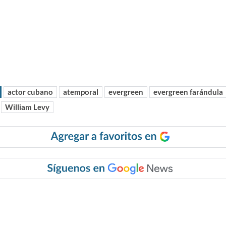
actor cubano
atemporal
evergreen
evergreen farándula
William Levy
r