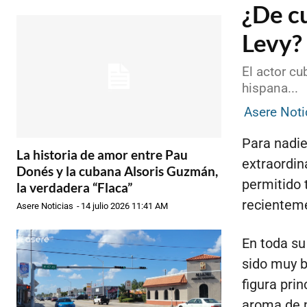
¿De cu
Levy?
El actor cu
hispana...
Asere Noti
Para nadie
La historia de amor entre Pau
extraordin
Donés y la cubana Alsoris Guzmán,
permitido 
la verdadera “Flaca”
recienteme
Asere Noticias
-
14 julio 2026 11:41 AM
En toda su
sido muy b
figura prin
aroma de m