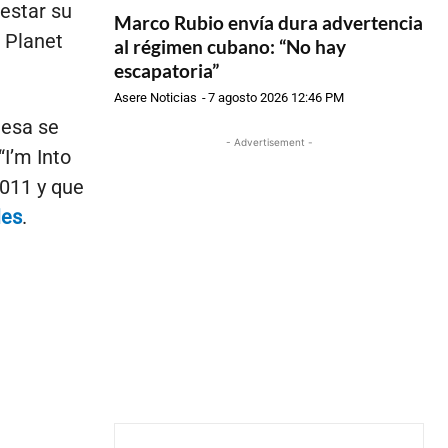
estar su
Marco Rubio envía dura advertencia
s Planet
al régimen cubano: “No hay
escapatoria”
Asere Noticias
-
7 agosto 2026 12:46 PM
lesa se
- Advertisement -
I’m Into
2011 y que
les
.