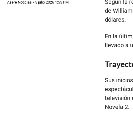
Según la r
Asere Noticias
-
5 julio 2026 1:55 PM
de William
dólares.
En la últi
llevado a 
Trayect
Sus inicio
espectácu
televisión
Novela 2.