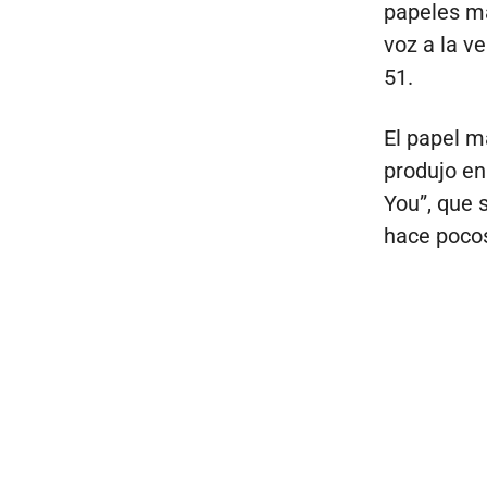
papeles má
voz a la v
51.
El papel m
produjo en
You”, que 
hace poco