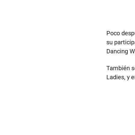
Poco despu
su partici
Dancing Wi
También se
Ladies, y 