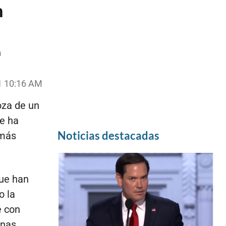
m
n
21 10:16 AM
oza de un
le ha
Noticias destacadas
 más
que han
o la
é con
enas