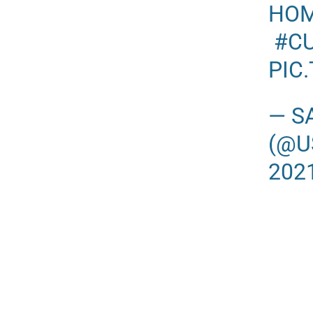
HOM
#C
PIC
— S
(@U
202