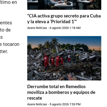
ítimo en
“CIA activa grupo secreto para Cuba
y la eleva a ‘Prioridad 1’”
gentes
Asere Noticias
-
6 agosto 2026 1:18 AM
to de
es
e tocaron
ter.
Derrumbe total en Remedios
moviliza a bomberos y equipos de
rescate
Asere Noticias
-
5 agosto 2026 7:53 PM