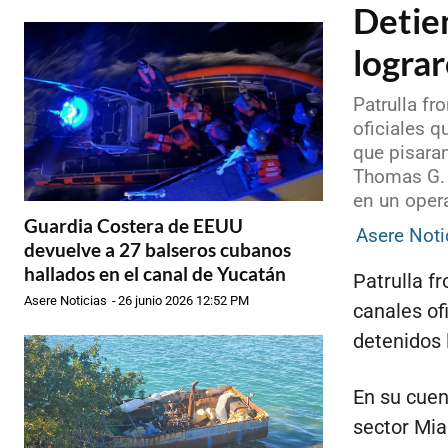
Detie
lograr
Patrulla fr
oficiales 
que pisaran
Thomas G. 
en un opera
Guardia Costera de EEUU
Asere Noti
devuelve a 27 balseros cubanos
hallados en el canal de Yucatán
Patrulla f
Asere Noticias
-
26 junio 2026 12:52 PM
canales of
detenidos 
En su cuen
sector Mia