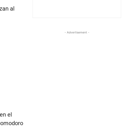
zan al
- Advertisement -
en el
e comodoro