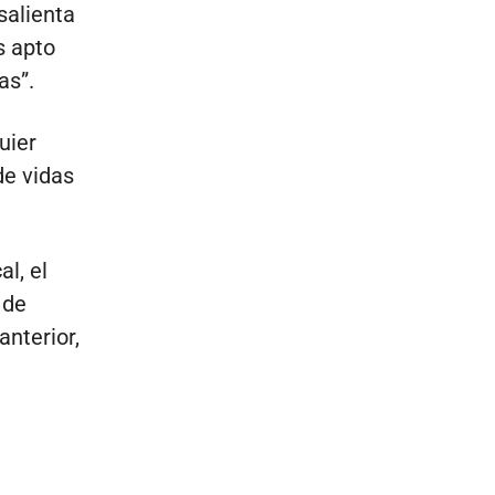
salienta
s apto
as”.
uier
de vidas
l, el
 de
anterior,