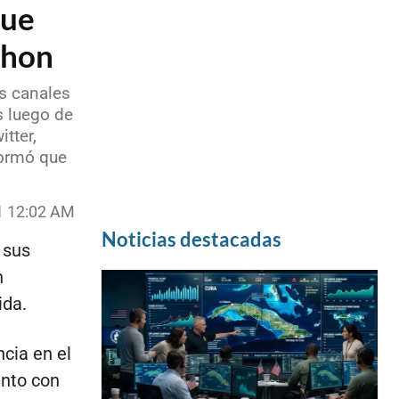
que
thon
us canales
s luego de
tter,
formó que
1 12:02 AM
Noticias destacadas
 sus
n
ida.
cia en el
unto con