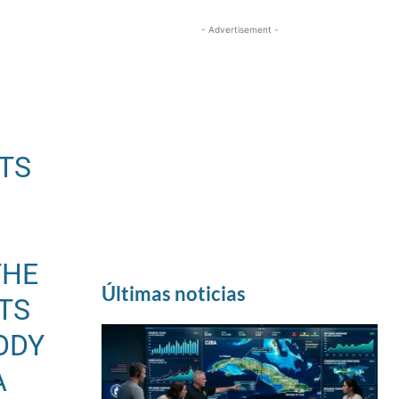
- Advertisement -
TS
THE
Últimas noticias
TS
ODY
A