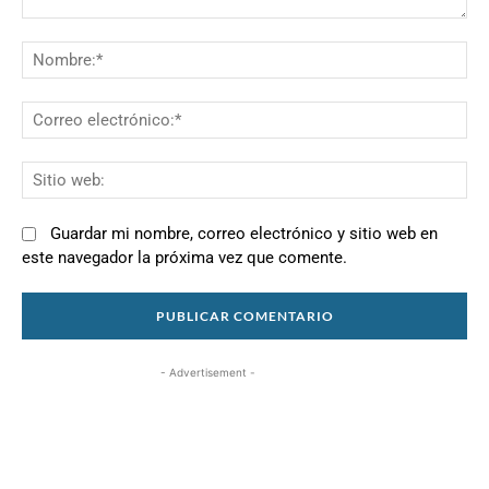
Comentario:
N
Co
el
Si
we
Guardar mi nombre, correo electrónico y sitio web en
este navegador la próxima vez que comente.
- Advertisement -