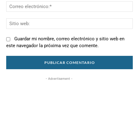
Co
el
Si
we
Guardar mi nombre, correo electrónico y sitio web en
este navegador la próxima vez que comente.
- Advertisement -