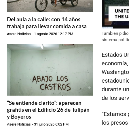
Del aula a la calle: con 14 años
trabaja para llevar comida a casa
También pidió
Asere Noticias
-
1 agosto 2026 12:17 PM
sistema políti
Estados Un
economía, l
Washington
estadounid
durante un
de los ser
“Se entiende clarito”: aparecen
grafitis en el Edificio 26 de Tulipán
“Estamos p
y Boyeros
los presos
Asere Noticias
-
31 julio 2026 6:02 PM