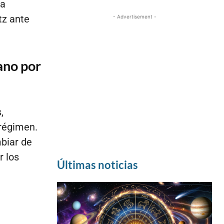
ia
tz ante
- Advertisement -
ano por
,
régimen.
mbiar de
r los
Últimas noticias