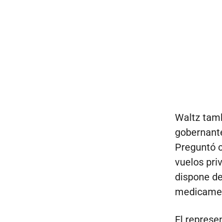
Waltz tamb
gobernante
Preguntó c
vuelos pri
dispone de
medicame
El repres