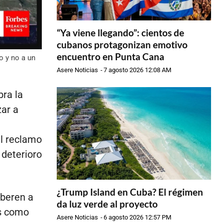
“Ya viene llegando”: cientos de
cubanos protagonizan emotivo
encuentro en Punta Cana
o y no a un
Asere Noticias
-
7 agosto 2026 12:08 AM
ra la
zar a
l reclamo
 deterioro
¿Trump Island en Cuba? El régimen
iberen a
da luz verde al proyecto
os como
Asere Noticias
-
6 agosto 2026 12:57 PM