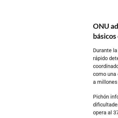
ONU advi
básicos
Durante la
rápido det
coordinado
como una 
a millones
Pichón inf
dificultad
opera al 3