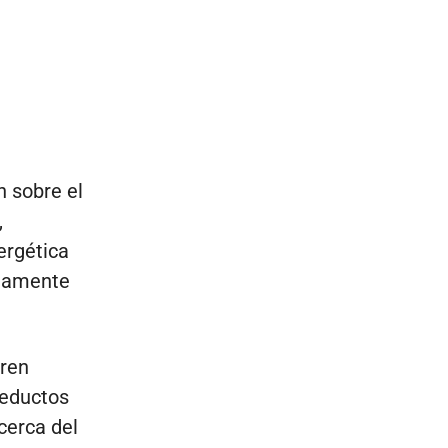
n sobre el
,
ergética
riamente
fren
ueductos
cerca del