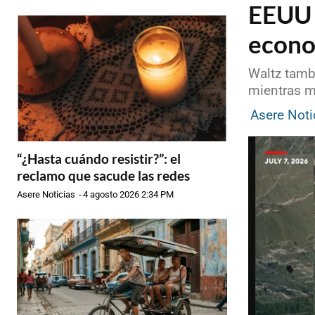
EEUU 
econom
Waltz tambi
mientras m
Asere Noti
“¿Hasta cuándo resistir?”: el
reclamo que sacude las redes
Asere Noticias
-
4 agosto 2026 2:34 PM