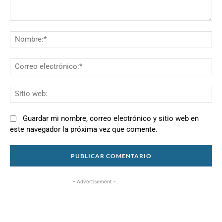
Comentario:
N
Co
el
Si
we
Guardar mi nombre, correo electrónico y sitio web en
este navegador la próxima vez que comente.
- Advertisement -