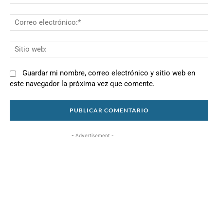
Co
el
Si
we
Guardar mi nombre, correo electrónico y sitio web en
este navegador la próxima vez que comente.
- Advertisement -