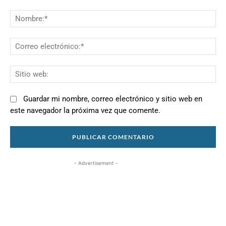
Comentario:
N
Co
el
Si
we
Guardar mi nombre, correo electrónico y sitio web en
este navegador la próxima vez que comente.
- Advertisement -