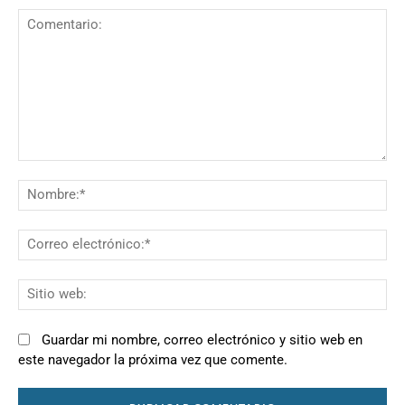
Comentario:
N
Co
el
Si
we
Guardar mi nombre, correo electrónico y sitio web en
este navegador la próxima vez que comente.