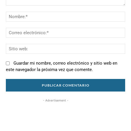
Comentario:
N
Co
el
Si
we
Guardar mi nombre, correo electrónico y sitio web en
este navegador la próxima vez que comente.
- Advertisement -