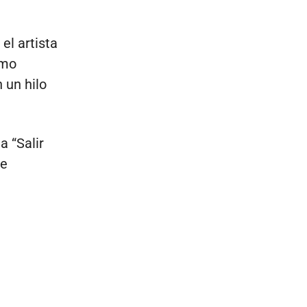
el artista
omo
 un hilo
a “Salir
te