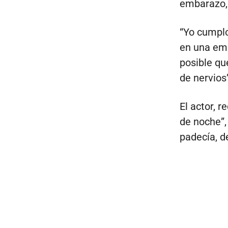
embarazo, 
“Yo cumplo
en una em
posible qu
de nervios”
El actor, 
de noche”,
padecía, d