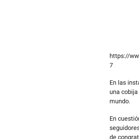
https://w
7
En las ins
una cobija
mundo.
En cuestió
seguidores
de congrat