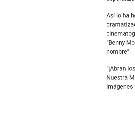
Así lo ha 
dramatizad
cinematogr
“Benny Mor
nombre”.
“¡Abran lo
Nuestra Ma
imágenes d