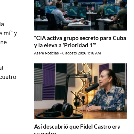
la
e mí” y
“CIA activa grupo secreto para Cuba
ene
y la eleva a ‘Prioridad 1’”
Asere Noticias
-
6 agosto 2026 1:18 AM
a!
cuatro
Así descubrió que Fidel Castro era
su padre