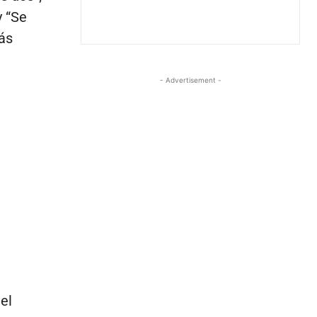
y “Se
ás
- Advertisement -
el