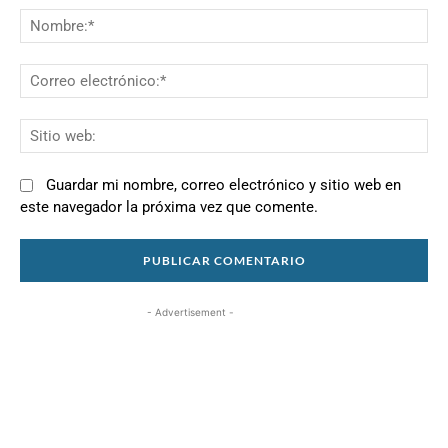
N
Co
el
Si
we
Guardar mi nombre, correo electrónico y sitio web en
este navegador la próxima vez que comente.
- Advertisement -