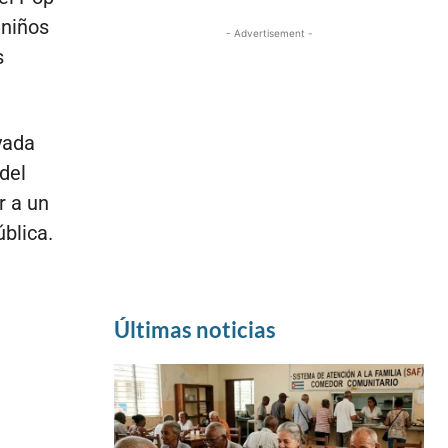
 niños
- Advertisement -
s
yada
del
r a un
ública.
Últimas noticias