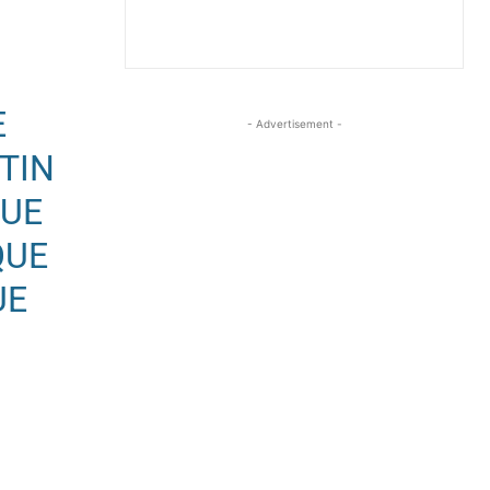
E
- Advertisement -
TIN
QUE
QUE
UE