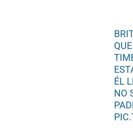
BRI
QUE
TIM
EST
ÉL 
NO 
PAD
PIC