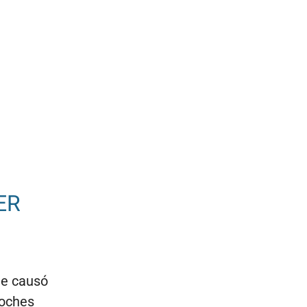
ER
te causó
noches