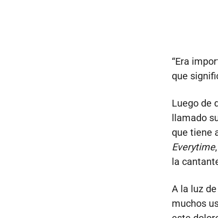
“Era impor
que signif
Luego de d
llamado su
que tiene 
Everytime
la cantant
A la luz de
muchos usu
este dolor