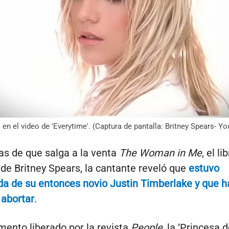
 en el video de 'Everytime'. (Captura de pantalla: Britney Spears- Y
as de que salga a la venta
The Woman in Me
, el li
e Britney Spears, la cantante reveló que
estuvo
 de su entonces novio Justin Timberlake y que ha
 abortar
.
mento liberado por la revista
People
, la ‘Princesa 