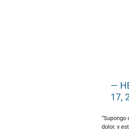
— H
17, 
“Supongo q
dolor, y e