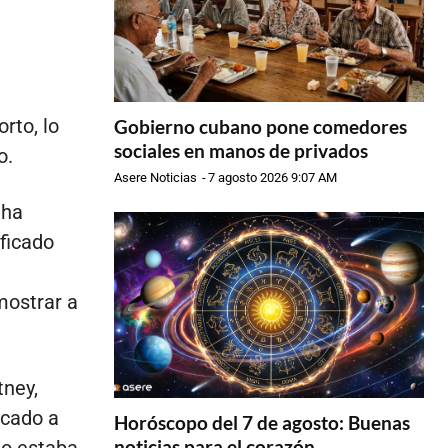
rto, lo
Gobierno cubano pone comedores
sociales en manos de privados
o.
Asere Noticias
-
7 agosto 2026 9:07 AM
 ha
ficado
mostrar a
tney,
icado a
Horóscopo del 7 de agosto: Buenas
noticias para el corazón
no estaba