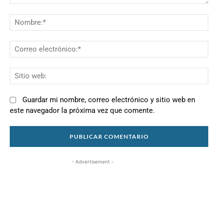
Comentario:
N
Co
el
Si
we
Guardar mi nombre, correo electrónico y sitio web en
este navegador la próxima vez que comente.
- Advertisement -