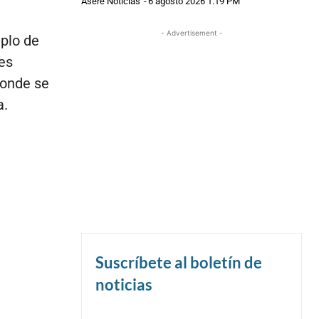
Asere Noticias
-
6 agosto 2026 1:19 PM
- Advertisement -
plo de
es
donde se
a.
Suscríbete al boletín de
noticias