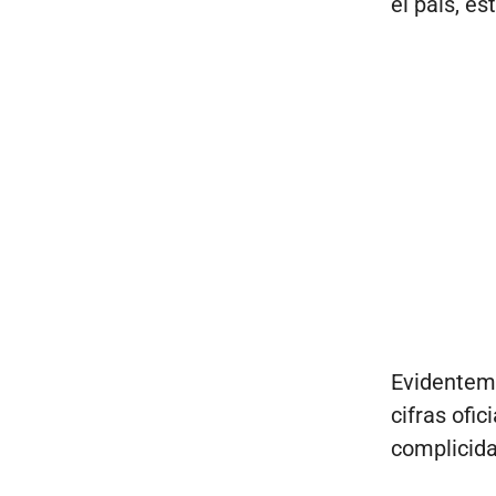
el país, e
Evidenteme
cifras ofi
complicida