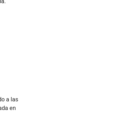
ba.
o a las
tada en