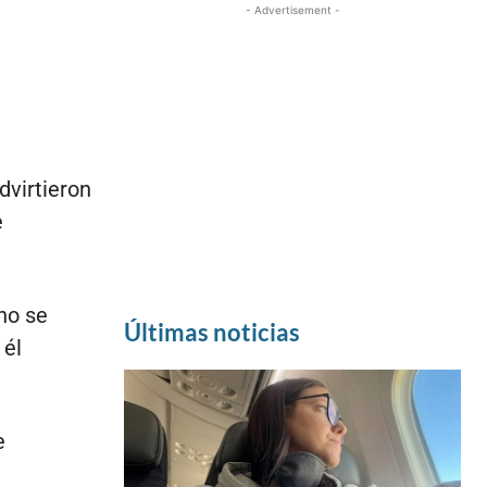
- Advertisement -
dvirtieron
e
no se
Últimas noticias
 él
e