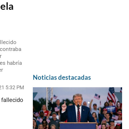
ela
l
llecido
ncontraba
r
es habría
er
Noticias destacadas
21 5:32 PM
fallecido