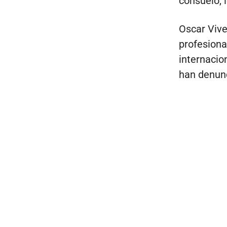
consuelo, l
Oscar Vive
profesiona
internacio
han denunc