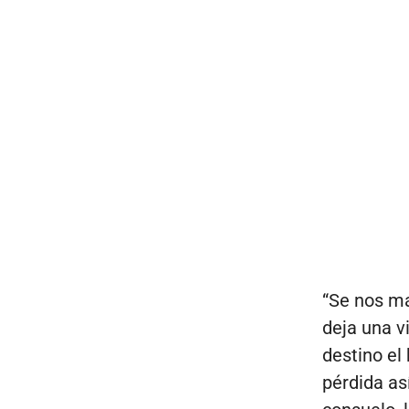
“Se nos ma
deja una v
destino el
pérdida así