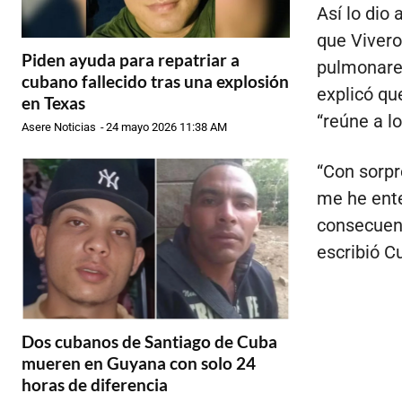
Así lo dio
que Vivero
Piden ayuda para repatriar a
pulmonares
cubano fallecido tras una explosión
explicó qu
en Texas
“reúne a l
Asere Noticias
-
24 mayo 2026 11:38 AM
“Con sorpr
me he ente
consecuenc
escribió C
Dos cubanos de Santiago de Cuba
mueren en Guyana con solo 24
horas de diferencia