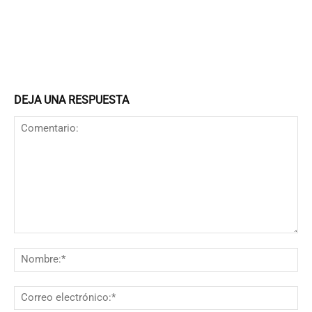
DEJA UNA RESPUESTA
Comentario:
N
Co
el