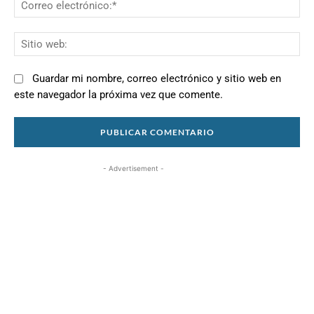
Co
el
Si
we
Guardar mi nombre, correo electrónico y sitio web en
este navegador la próxima vez que comente.
- Advertisement -