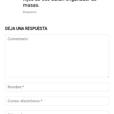
masas.
Respuesta
DEJA UNA RESPUESTA
Comentario:
N
Co
el
Si