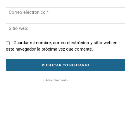
Co
el
Si
we
Guardar mi nombre, correo electrónico y sitio web en
este navegador la próxima vez que comente.
- Advertisement -