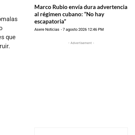
Marco Rubio envía dura advertencia
al régimen cubano: “No hay
Tómalas
escapatoria”
o
Asere Noticias
-
7 agosto 2026 12:46 PM
es que
- Advertisement -
uir.