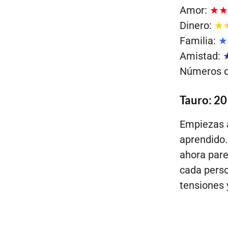
Amor:
★★
Dinero:
★
Familia:
★
Amistad:
Números de
Tauro: 20
Empiezas a
aprendido.
ahora pare
cada perso
tensiones 