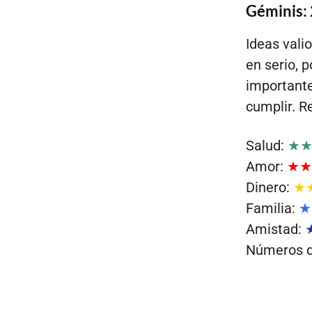
Géminis: 
Ideas val
en serio, 
important
cumplir. R
Salud:
★
Amor:
★★
Dinero:
★
Familia:
★
Amistad:
Números de