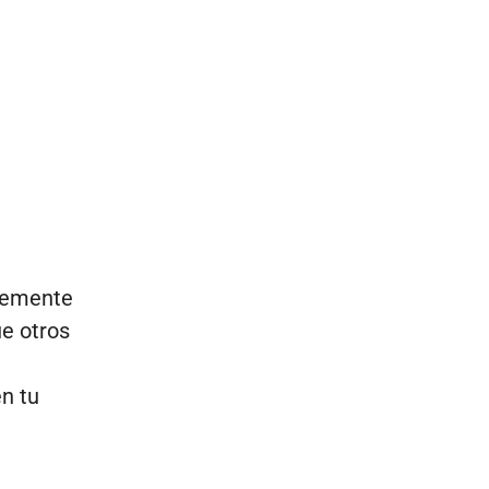
ntemente
ue otros
n tu