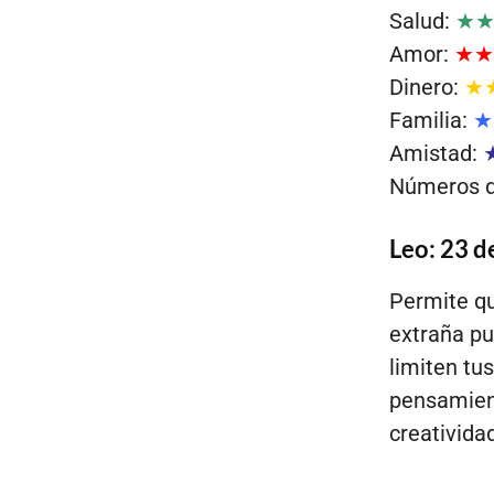
Salud:
★
Amor:
★★
Dinero:
★
Familia:
★
Amistad:
Números de
Leo: 23 de
Permite qu
extraña pu
limiten tu
pensamient
creatividad