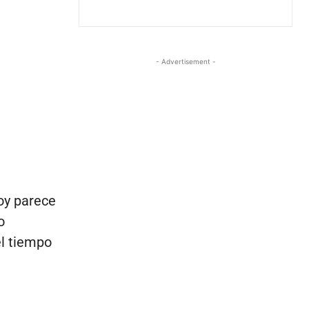
- Advertisement -
oy parece
o
l tiempo