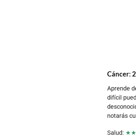
Cáncer: 21
Aprende de
difícil pu
desconocid
notarás cu
Salud:
★