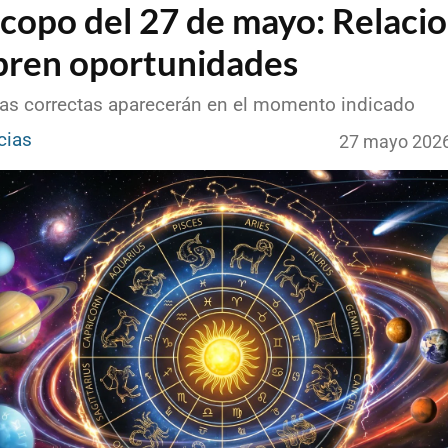
copo del 27 de mayo: Relaci
bren oportunidades
as correctas aparecerán en el momento indicado
cias
27 mayo 202