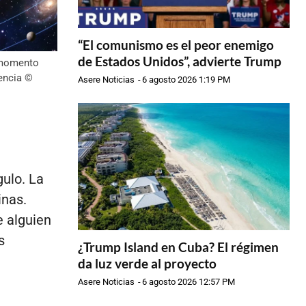
“El comunismo es el peor enemigo
de Estados Unidos”, advierte Trump
n momento
encia ©
Asere Noticias
-
6 agosto 2026 1:19 PM
gulo. La
inas.
e alguien
s
¿Trump Island en Cuba? El régimen
da luz verde al proyecto
Asere Noticias
-
6 agosto 2026 12:57 PM