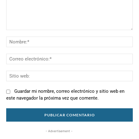
Comentario:
N
Co
el
Si
we
Guardar mi nombre, correo electrónico y sitio web en
este navegador la próxima vez que comente.
- Advertisement -