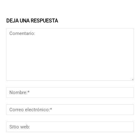
DEJA UNA RESPUESTA
Comentario:
N
Co
el
Si
we