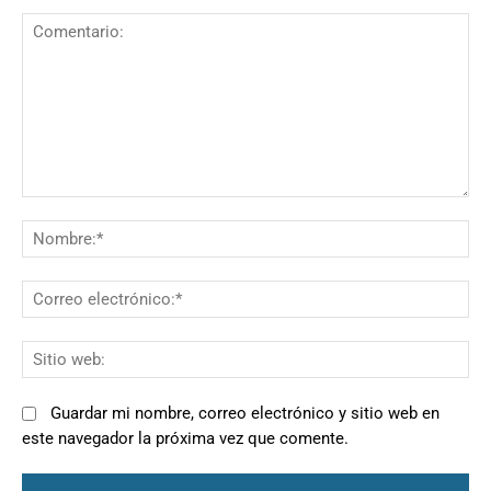
Comentario:
N
Co
el
Si
we
Guardar mi nombre, correo electrónico y sitio web en
este navegador la próxima vez que comente.