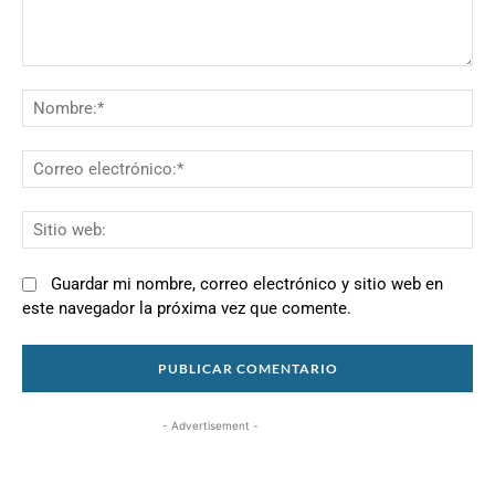
Comentario:
N
Co
el
Si
we
Guardar mi nombre, correo electrónico y sitio web en
este navegador la próxima vez que comente.
- Advertisement -