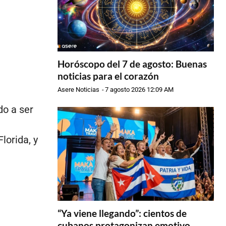
Horóscopo del 7 de agosto: Buenas
noticias para el corazón
Asere Noticias
-
7 agosto 2026 12:09 AM
do a ser
a
lorida, y
“Ya viene llegando”: cientos de
cubanos protagonizan emotivo