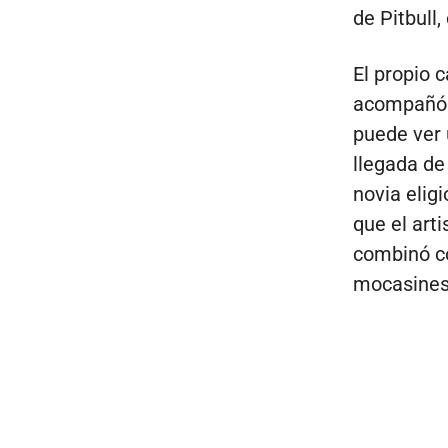
de Pitbull
El propio 
acompañó l
puede ver 
llegada de
novia elig
que el art
combinó co
mocasines