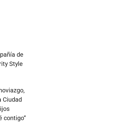
mpañía de
ity Style
noviazgo,
a Ciudad
ijos
é contigo”