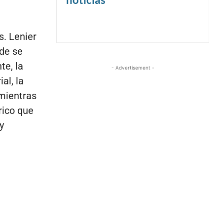
s. Lenier
de se
te, la
- Advertisement -
al, la
 mientras
rico que
y