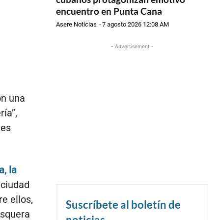
encuentro en Punta Cana
Asere Noticias
-
7 agosto 2026 12:08 AM
- Advertisement -
on una
ía”,
jes
a, la
 ciudad
e ellos,
Suscríbete al boletín de
isquera
noticias