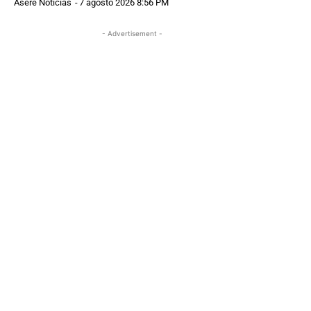
Asere Noticias
-
7 agosto 2026 8:56 PM
- Advertisement -