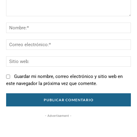
Comentario:
N
Co
el
Si
we
Guardar mi nombre, correo electrónico y sitio web en
este navegador la próxima vez que comente.
- Advertisement -