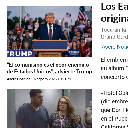
Los Ea
origin
Tocarán la
Grand Gard
Asere Noti
El emblemá
“El comunismo es el peor enemigo
su álbum “
de Estados Unidos”, advierte Trump
concierto 
Asere Noticias
-
6 agosto 2026 1:19 PM
«Hotel Cal
(diciembre
que Don He
en el Pueb
California