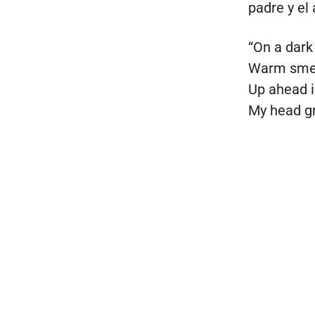
padre y el
“On a dark
Warm smell 
Up ahead i
My head g