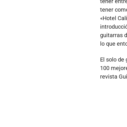
tener entr
tener com
«Hotel Cal
introducci
guitarras 
lo que en
El solo de
100 mejore
revista Gu