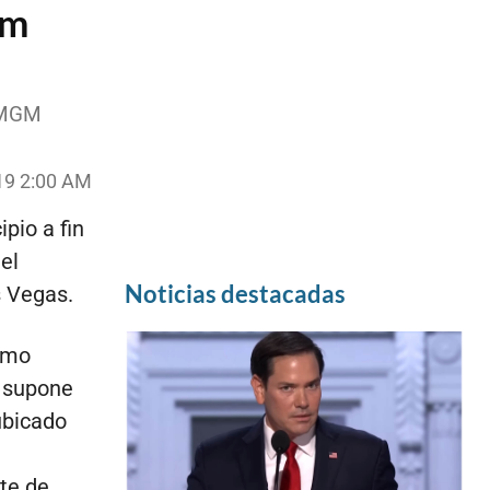
um
l MGM
019 2:00 AM
pio a fin
el
Noticias destacadas
 Vegas.
nimo
a supone
ubicado
rte de