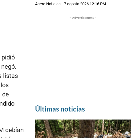
Asere Noticias
-
7 agosto 2026 12:16 PM
- Advertisement -
 pidió
 negó.
 listas
 los
m de
endido
Últimas noticias
AM debían