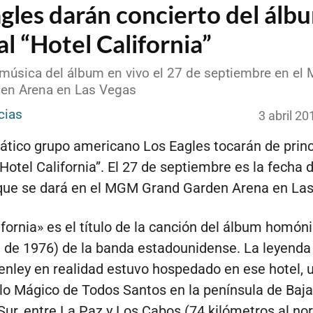
gles darán concierto del álb
al “Hotel California”
 música del álbum en vivo el 27 de septiembre en e
en Arena en Las Vegas
cias
3 abril 2
tico grupo americano Los Eagles tocarán de princi
Hotel California”. El 27 de septiembre es la fecha d
que se dará en el MGM Grand Garden Arena en Las
ifornia» es el título de la canción del álbum homó
 de 1976) de la banda estadounidense. La leyend
nley en realidad estuvo hospedado en ese hotel, 
lo Mágico de Todos Santos en la península de Baja
 Sur, entre La Paz y Los Cabos (74 kilómetros al no