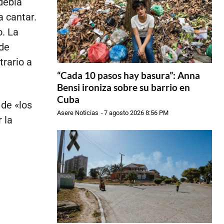
debía
 cantar.
o. La
 de
rario a
“Cada 10 pasos hay basura”: Anna
Bensi ironiza sobre su barrio en
Cuba
 de «los
Asere Noticias
-
7 agosto 2026 8:56 PM
 la