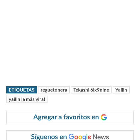
ETIQUETAS
reguetonera
Tekashi 6ix9nine
Yailin
yailin la más viral