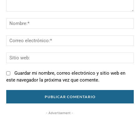
Comentario:
N
Co
el
Si
we
Guardar mi nombre, correo electrónico y sitio web en
este navegador la próxima vez que comente.
- Advertisement -