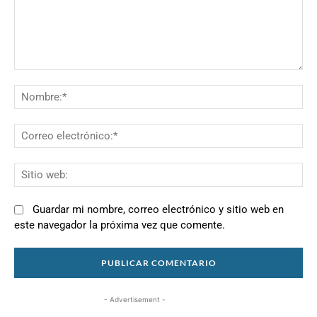
Comentario:
N
Co
el
Si
we
Guardar mi nombre, correo electrónico y sitio web en
este navegador la próxima vez que comente.
- Advertisement -